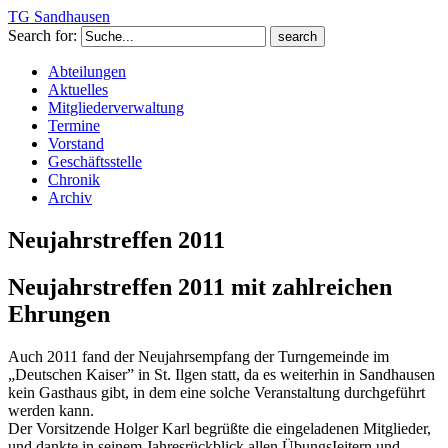
TG Sandhausen
Search for:
Abteilungen
Aktuelles
Mitgliederverwaltung
Termine
Vorstand
Geschäftsstelle
Chronik
Archiv
Neujahrstreffen 2011
Neujahrstreffen 2011 mit zahlreichen
Ehrungen
Auch 2011 fand der Neujahrsempfang der Turngemeinde im
„Deutschen Kaiser” in St. Ilgen statt, da es weiterhin in Sandhausen
kein Gasthaus gibt, in dem eine solche Veranstaltung durchgeführt
werden kann.
Der Vorsitzende Holger Karl begrüßte die eingeladenen Mitglieder,
und dankte in seinem Jahresrückblick allen ÜbungsIeitern und