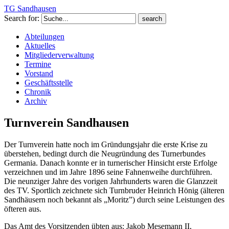
TG Sandhausen
Search for:
Abteilungen
Aktuelles
Mitgliederverwaltung
Termine
Vorstand
Geschäftsstelle
Chronik
Archiv
Turnverein Sandhausen
Der Turnverein hatte noch im Gründungsjahr die erste Krise zu
überstehen, bedingt durch die Neugründung des Turnerbundes
Germania. Danach konnte er in turnerischer Hinsicht erste Erfolge
verzeichnen und im Jahre 1896 seine Fahnenweihe durchführen.
Die neunziger Jahre des vorigen Jahrhunderts waren die Glanzzeit
des TV. Sportlich zeichnete sich Turnbruder Heinrich Hönig (älteren
Sandhäusern noch bekannt als „Moritz”) durch seine Leistungen des
öfteren aus.
Das Amt des Vorsitzenden übten aus: Jakob Mesemann II,